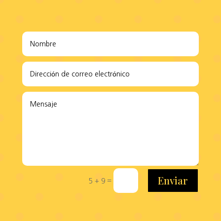
Enviar
=
5 + 9